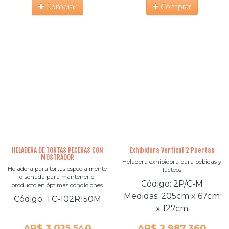
Comprar
Comprar
HELADERA DE TORTAS PECERAS CON
Exhibidora Vertical 2 Puertas
MOSTRADOR
Heladera exhibidora para bebidas y
Heladera para tortas especialmente
lácteos
diseñada para mantener el
Código:
2P/C-M
producto en óptimas condiciones.
Medidas:
205cm
x
67cm
Código:
TC-102R150M
x
127cm
AR$ 3.025.540
AR$ 2.987.360