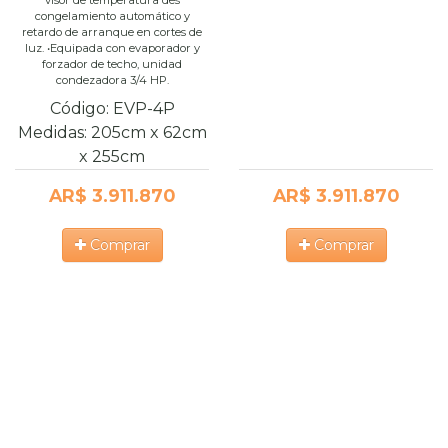
visor de temperatura des
congelamiento automático y
retardo de arranque en cortes de
luz. •Equipada con evaporador y
forzador de techo, unidad
condezadora 3/4 HP.
Código:
EVP-4P
Medidas:
205cm
x
62cm
x
255cm
AR$ 3.911.870
AR$ 3.911.870
Comprar
Comprar