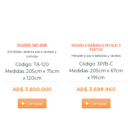
HELADERA TAKE AWAY
Heladera Exhibidora Vertical 3
Puertas
Exhibidor abierta para lácteos y
Heladera para bebidas y lácteos
comida
Código:
3P/B-C
Código:
TA-120
Medidas:
205cm
x
67cm
Medidas:
205cm
x
75cm
x
191cm
x
120cm
AR$ 3.800.000
AR$ 3.688.960
Comprar
Comprar