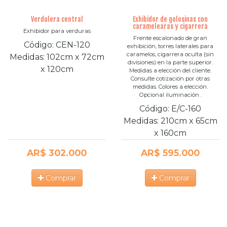
Verdulera central
Exhibidor de golosinas con
caramelearas y cigarrera
Exhibidor para verduras
Frente escalonado de gran
Código:
CEN-120
exhibición, torres laterales para
caramelos, cigarrera oculta (sin
Medidas:
102cm
x
72cm
divisiones) en la parte superior.
x
120cm
Medidas a elección del cliente.
Consulte cotización por otras
medidas. Colores a elección.
Opcional iluminación .
Código:
E/C-160
Medidas:
210cm
x
65cm
x
160cm
AR$ 302.000
AR$ 595.000
Comprar
Comprar