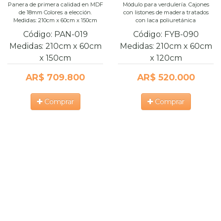
Panera de primera calidad en MDF
Módulo para verdulería. Cajones
de 18mm Colores a elección.
con listones de madera tratados
Medidas: 210cm x 60cm x 150cm
con laca poliuretánica
Código:
PAN-019
Código:
FYB-090
Medidas:
210cm
x
60cm
Medidas:
210cm
x
60cm
x
150cm
x
120cm
AR$ 709.800
AR$ 520.000
Comprar
Comprar