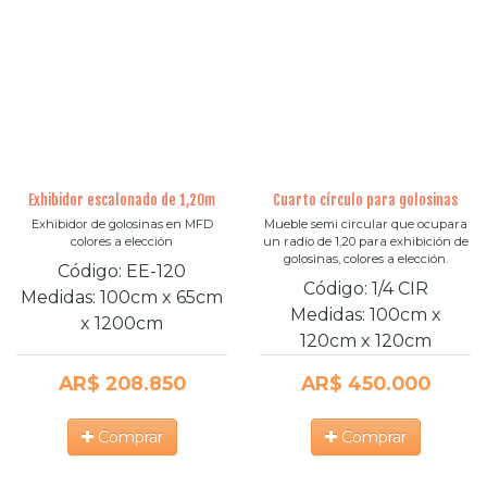
Exhibidor escalonado de 1,20m
Cuarto círculo para golosinas
Exhibidor de golosinas en MFD
Mueble semi circular que ocupara
colores a elección
un radio de 1,20 para exhibición de
golosinas, colores a elección.
Código:
EE-120
Código:
1/4 CIR
Medidas:
100cm
x
65cm
Medidas:
100cm
x
x
1200cm
120cm
x
120cm
AR$ 208.850
AR$ 450.000
Comprar
Comprar